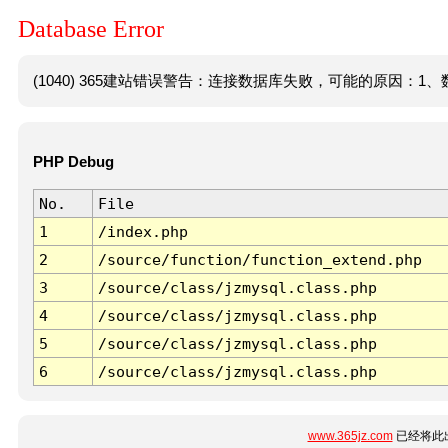
Database Error
(1040) 365建站错误警告：连接数据库失败，可能的原因：1、数
PHP Debug
No.
File
1
/index.php
2
/source/function/function_extend.php
3
/source/class/jzmysql.class.php
4
/source/class/jzmysql.class.php
5
/source/class/jzmysql.class.php
6
/source/class/jzmysql.class.php
www.365jz.com
已经将此